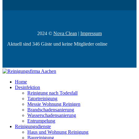
2024 ©
Nova Clean
|
Impressum
Aktuell sind 346 Gäste und keine Mitglieder online
Home
Desinfektion
Reinigung nach Todesfall
Tatortreinigung
Messie Wohnung Reinigen
Brandschadensanierung
Wasserschadensanierung
Entrumpelung
Reinigungsdienste
Haus und Wohnung Reinigung
Baureinigung