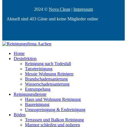
2024 ©
Nova Clean
|
Impressum
Aktuell sind 403 Gäste und keine Mitglieder online
Home
Desinfektion
Reinigung nach Todesfall
Tatortreinigung
Messie Wohnung Reinigen
Brandschadensanierung
Wasserschadensanierung
Entrumpelung
Reinigungsdienste
Haus und Wohnung Reinigung
Baureinigung
Umzugreinigung & Endreinigung
Böden
Terrassen und Balkon Reinigung
Marmor schleifen und polieren