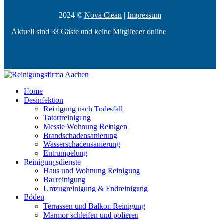
2024 ©
Nova Clean
|
Impressum
Aktuell sind 33 Gäste und keine Mitglieder online
Home
Desinfektion
Reinigung nach Todesfall
Tatortreinigung
Messie Wohnung Reinigen
Brandschadensanierung
Wasserschadensanierung
Entrumpelung
Reinigungsdienste
Haus und Wohnung Reinigung
Baureinigung
Umzugreinigung & Endreinigung
Böden
Terrassen und Balkon Reinigung
Marmor schleifen und polieren